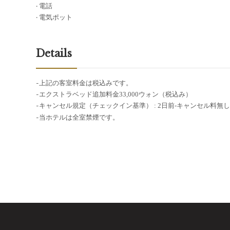
·
電話
·
電気ポット
Details
-
上記
の
客室料金
は
税込
みです
。
-
エクストラベッド
追加料金
33,000
ウォン（
税込
み）
-
キャンセル
規定
（チェックイン
基準
）
: 2
日前
-
キャンセル
料無
し
-
当
ホテルは
全室禁煙
です。