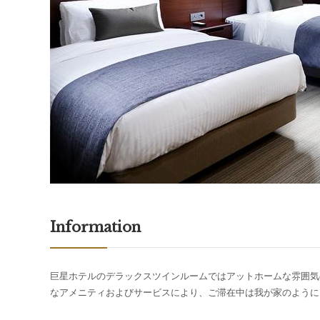
I
nformation
巨星
ホテルのデラックスツインル
ー
ムではアットホ
ー
ムな
雰
囲気
なアメニティおよびサ
ー
ビスにより、ご
滞在中
は
我
が
家
のよう
に