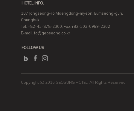
HOTEL INFO.
107 Jangseong-ro Maengdong-myeon, Eumseong-gun,
Chungbuk,
Tel. +82-43-878-2300, Fax.+82-303-0959-2302
E-mail. fo@geoseong.co.kr
FOLLOW US
Copyright (c) 2016 GEOSUNG HOTEL. All Rights Reserved.