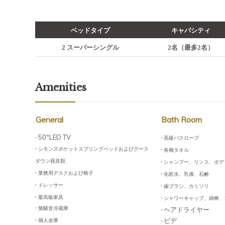
ベッドタイプ
キャパシティ
2
ス
ー
パ
ー
シングル
2
名
（
最多2
名
）
A
menities
General
Bath Room
·
50"LED TV
·
高級
バスロ
ー
ブ
·
·
シモンズポケットスプリングベッドおよびグ
ー
ス
各種
タオル
·
ダウン
寝具類
シャンプ
ー
、リンス、ボデ
·
·
業務用
デスクおよび
椅子
化粧水
、
乳液
、
石
鹸
·
·
ドレッサ
ー
歯
ブラシ、カミソリ
·
·
最高級家具
シャワ
ー
キャップ、
綿棒
、
·
無
騒音冷蔵庫
·
ヘアドライヤー
·
·
ビデ
個人金庫